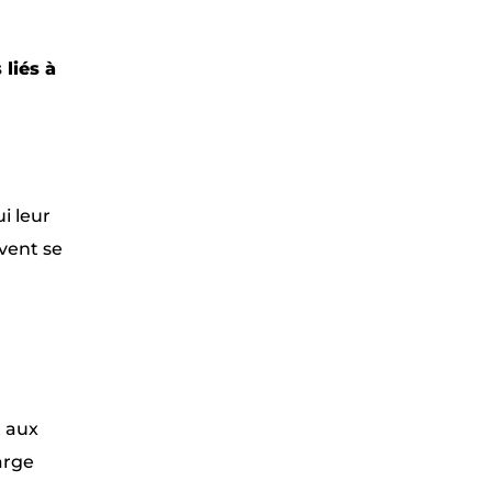
liés à
i leur
uvent se
t aux
arge