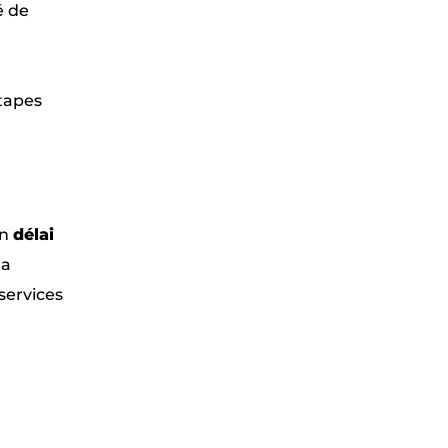
é de
étapes
in
délai
la
services