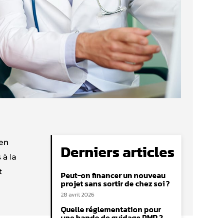
 en
Derniers articles
 à la
t
Peut-on financer un nouveau
projet sans sortir de chez soi ?
28 avril 2026
Quelle réglementation pour
une bande de guidage PMR ?