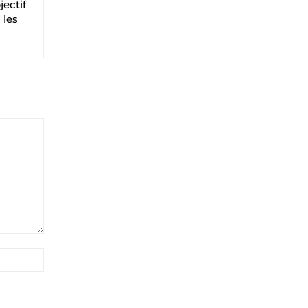
jectif
 les
Site
: