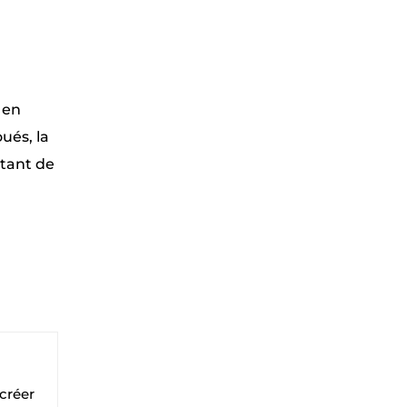
 en
ués, la
utant de
 créer