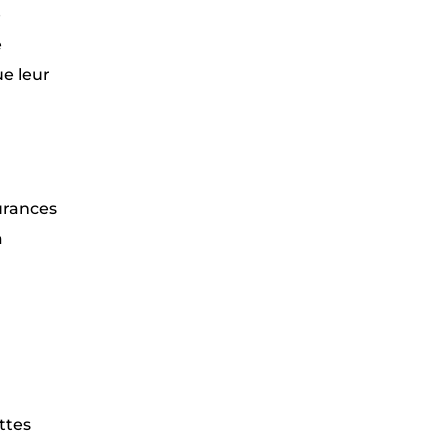
e
e
ue leur
surances
à
ttes