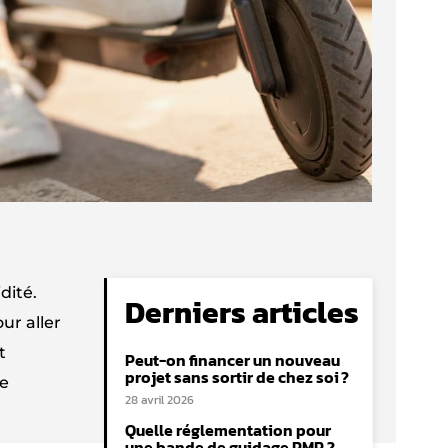
dité.
Derniers articles
ur aller
t
Peut-on financer un nouveau
projet sans sortir de chez soi ?
ce
28 avril 2026
Quelle réglementation pour
une bande de guidage PMR ?