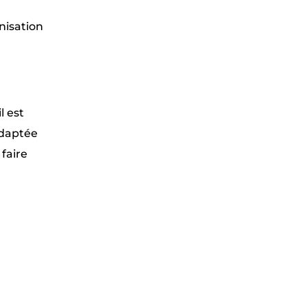
mnisation
l est
adaptée
faire