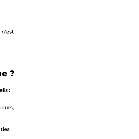
 n’est
ue ?
ils :
reurs,
ties