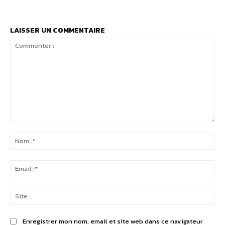
LAISSER UN COMMENTAIRE
Commenter
:
No
:*
Ema
:*
Sit
:
Enregistrer mon nom, email et site web dans ce navigateur