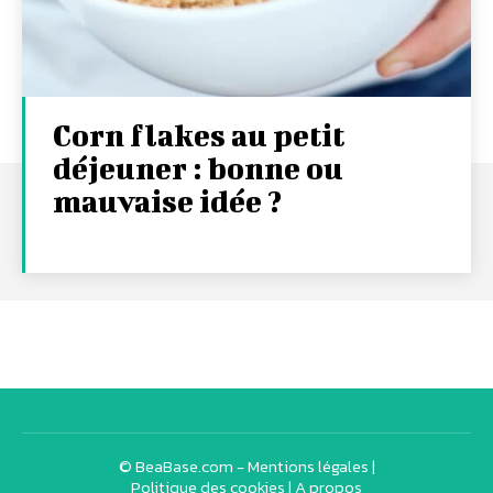
Corn flakes au petit
déjeuner : bonne ou
mauvaise idée ?
© BeaBase.com -
Mentions légales
|
Politique des cookies
|
A propos