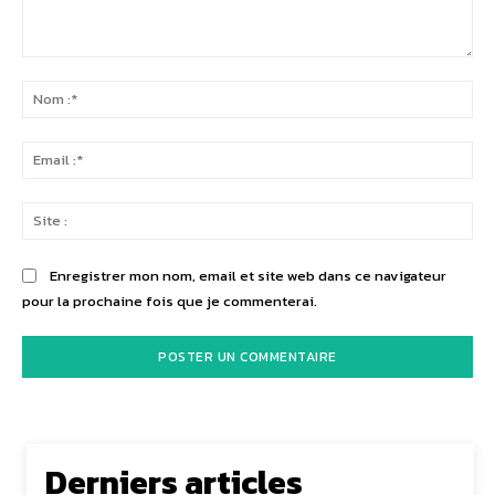
Commenter
:
No
:*
Ema
:*
Sit
:
Enregistrer mon nom, email et site web dans ce navigateur
pour la prochaine fois que je commenterai.
Derniers articles