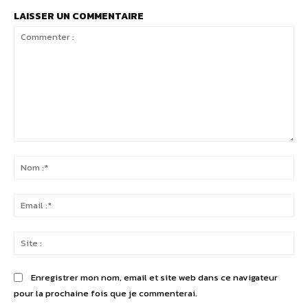
LAISSER UN COMMENTAIRE
Commenter
:
No
:*
Ema
:*
Sit
:
Enregistrer mon nom, email et site web dans ce navigateur
pour la prochaine fois que je commenterai.