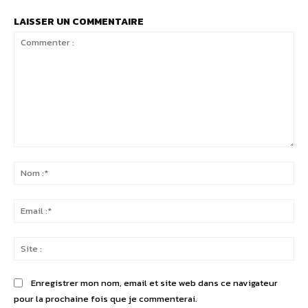
LAISSER UN COMMENTAIRE
Commenter
:
No
:*
Ema
:*
Sit
:
Enregistrer mon nom, email et site web dans ce navigateur
pour la prochaine fois que je commenterai.