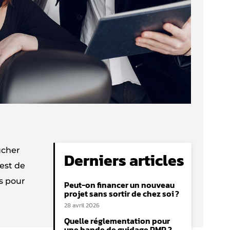
ucher
Derniers articles
 est de
s pour
Peut-on financer un nouveau
projet sans sortir de chez soi ?
28 avril 2026
Quelle réglementation pour
une bande de guidage PMR ?