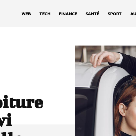
WEB
TECH
FINANCE
SANTÉ
SPORT
AU
oiture
vi