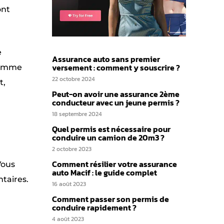
ont
e
Assurance auto sans premier
versement : comment y souscrire ?
 gamme
22 octobre 2024
t,
Peut-on avoir une assurance 2ème
conducteur avec un jeune permis ?
18 septembre 2024
Quel permis est nécessaire pour
conduire un camion de 20m3 ?
2 octobre 2023
Comment résilier votre assurance
Vous
auto Macif : le guide complet
taires.
16 août 2023
Comment passer son permis de
conduire rapidement ?
4 août 2023