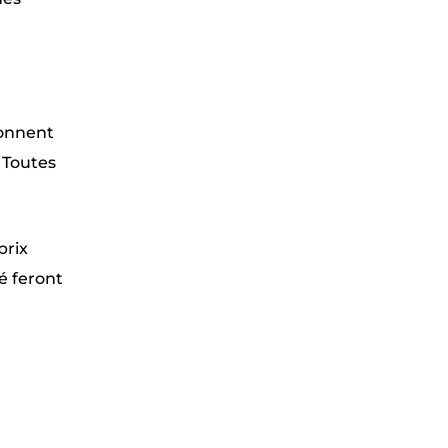
donnent
 Toutes
prix
é feront