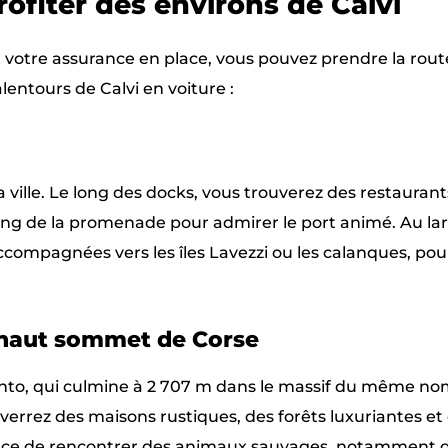
rofiter des environs de Calvi
t votre assurance en place, vous pouvez prendre la route
entours de Calvi en voiture :
la ville. Le long des docks, vous trouverez des restaurant
long de la promenade pour admirer le port animé. Au lar
ccompagnées vers les îles Lavezzi ou les calanques, po
 haut sommet de Corse
Cinto, qui culmine à 2 707 m dans le massif du même nom
errez des maisons rustiques, des forêts luxuriantes et
hance de rencontrer des animaux sauvages, notamment 