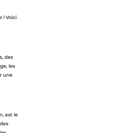
 ! Voici
s, des
ge, les
ur une
, est le
 des
des