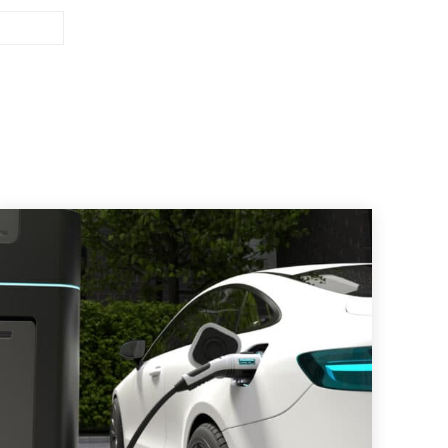
Site
: