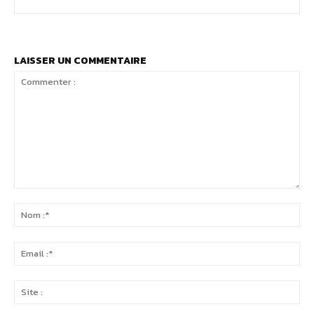
LAISSER UN COMMENTAIRE
Commenter
:
No
:*
Ema
:*
Sit
: