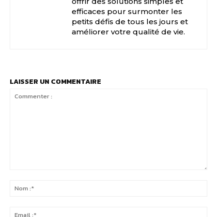
offrir des solutions simples et
efficaces pour surmonter les
petits défis de tous les jours et
améliorer votre qualité de vie.
LAISSER UN COMMENTAIRE
Commenter
:
No
:*
Ema