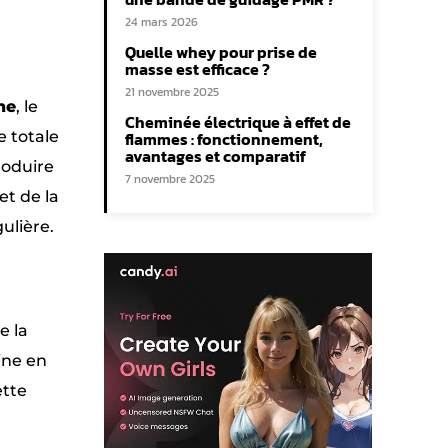
24 mars 2026
Quelle whey pour prise de
masse est efficace ?
21 novembre 2025
ne
, le
Cheminée électrique à effet de
 totale
flammes : fonctionnement,
avantages et comparatif
roduire
7 novembre 2025
et de la
ulière.
e la
ine en
ette