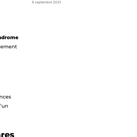
8 septembre 2023
ndrome
llement
ances
u’un
ares