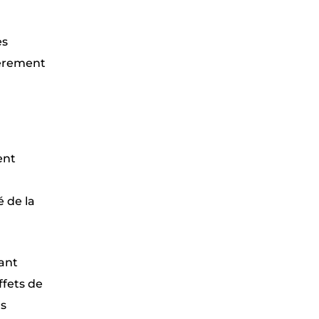
es
lièrement
ent
 de la
nant
ffets de
us