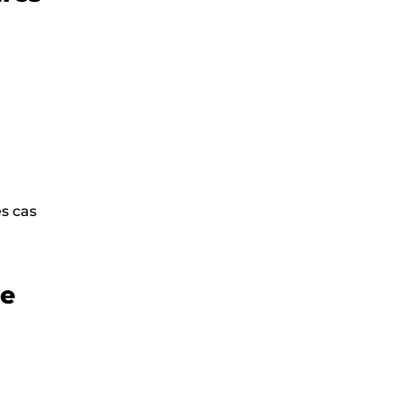
es cas
le